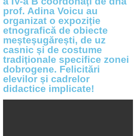
a IV-a B coordonați de dna
prof. Adina Voicu au
organizat o expoziție
etnografică de obiecte
meșteșugărești, de uz
casnic și de costume
tradiționale specifice zonei
dobrogene. Felicitări
elevilor și cadrelor
didactice implicate!