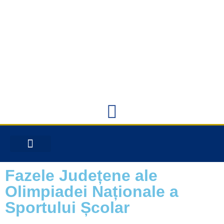
INFORMAȚII DE INTERES PUBLIC
OFERTA EDUCAȚIONALĂ
Fazele Județene ale
Olimpiadei Naționale a
Sportului Școlar