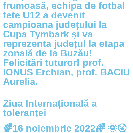
frumoasă, echipa de fotbal
fete U12 a devenit
campioana județului la
Cupa Tymbark și va
reprezenta județul la etapa
zonală de la Buzău!
Felicitări tuturor! prof.
IONUS Erchian, prof. BACIU
Aurelia.
Ziua Internațională a
toleranței
🌈16 noiembrie 2022🌈 🌞🌝