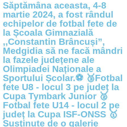
Săptămâna aceasta, 4-8
martie 2024, a fost rândul
echipelor de fotbal fete de
la Școala Gimnazială
,,Constantin Brâncuși”,
Medgidia să ne facă mândri
la fazele județene ale
Olimpiadei Naționale a
Sportului Școlar.⚽️ 🥉Fotbal
fete U8 - locul 3 pe județ la
Cupa Tymbark Junior 🥈
Fotbal fete U14 - locul 2 pe
județ la Cupa ISF-ONSS 🥇
Susținute de o galerie