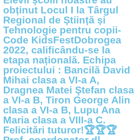
Elevii școlii noastre au
obținut Locul I la Târgul
Regional de Știință și
Tehnologie pentru copii-
Code KidsFestDobrogea
2022, calificându-se la
etapa națională. Echipa
proiectului : Bancilă David
Mihai clasa a VI-a A,
Dragnea Matei Ştefan clasa
a VI-a B, Tiron George Alin
clasa a VI-a B, Lupu Ana
Maria clasa a VIII-a C.
Felicitări tuturor!🏆🏆🏆