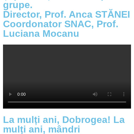
grupe.
Director, Prof. Anca STĂNEI
Coordonator SNAC, Prof.
Luciana Mocanu
La mulți ani, Dobrogea! La
mulți ani, mândri