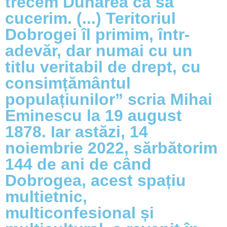
trecem Dunărea ca să
cucerim. (...) Teritoriul
Dobrogei îl primim, într-
adevăr, dar numai cu un
titlu veritabil de drept, cu
consimțământul
populațiunilor” scria Mihai
Eminescu la 19 august
1878. Iar astăzi, 14
noiembrie 2022, sărbătorim
144 de ani de când
Dobrogea, acest spațiu
multietnic,
multiconfesional și