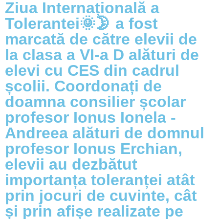
Ziua Internațională a
Tolerantei🌞🌛 a fost
marcată de către elevii de
la clasa a VI-a D alături de
elevi cu CES din cadrul
școlii. Coordonați de
doamna consilier școlar
profesor Ionus Ionela -
Andreea alături de domnul
profesor Ionus Erchian,
elevii au dezbătut
importanța toleranței atât
prin jocuri de cuvinte, cât
și prin afișe realizate pe